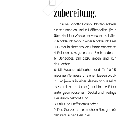
zubereitung.
1. Frische Borlotto Rosso Schoten sch
einzeln schälen und in Hälften teilen. (Be
über Nacht in Wasser einweichen, schälen 
2. Knoblauchzehn in einer Knoblauch Pres
3. Butter in einer großen Pfanne schmelz
4. Bohnen dazu geben und 5 min al dente
5. Gehacktes Dill dazu geben und k
dazugeben
6. Mit Wasser ablöschen und für 10-1
niedrigen Temperatur ziehen lassen bis 
7. Eier jeweils in einer kleinen Schüssel
eventuell zu entfernen) und in die Pf
unter geschlossenem Deckel und niedrige
Eier durch gekocht sind
8. Salz und Pfeffer dazu geben
9. Das Ganze mit persischem Reis genieße
den persischen Reis hier