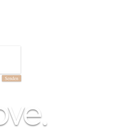
Senden
ove.