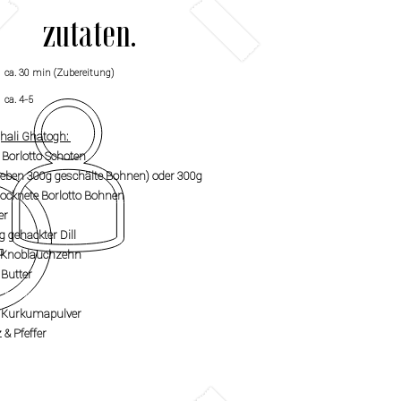
zutaten.
ca. 30 min (
Zubereitung)
ca. 4-5
hali Ghatogh:
 Borlotto Schoten
geben 300g geschälte Bohnen) oder 300g
rocknete Borlotto Bohnen
ier
g gehackter Dill
 Knoblauchzehn
l Butter
 ml Wasser
l Kurkumapulver
 & Pfeffer