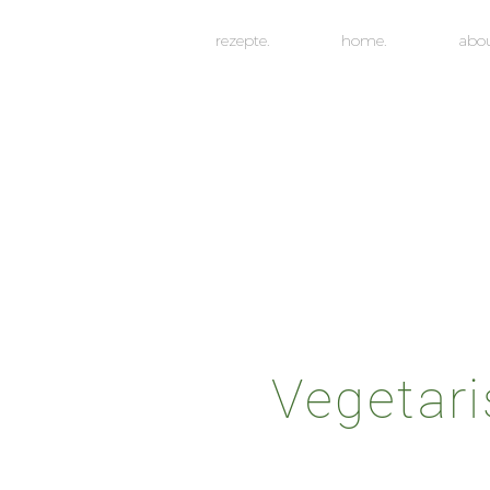
rezepte.
home.
abo
Vegetar