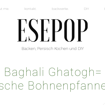
ut me.
kontakt.
backwerke.
DIY
Backen, Persisch Kochen und DIY
Baghali Ghatogh=
ische Bohnenpfanne