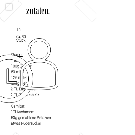
zutaten.
1h
ca. 30
Stück
Khajoor
1 Ei
100g Zucker
60 ml Öl
125 ml Milch
500g Mehl
2 TL Backpulver
2 TL Trockenhefe
Garnitur:
1Tl Kardamom
50g gemahlene Pistazien
Etwas Puderzucker