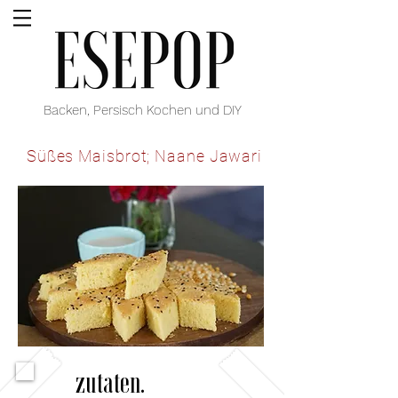
Backen, Persisch Kochen und DIY
Süßes Maisbrot; Naane Jawari
zutaten.