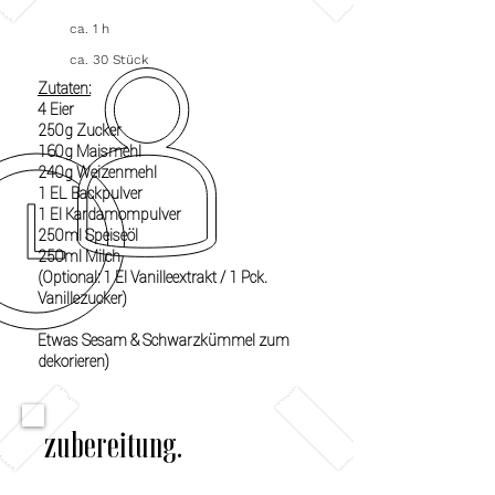
ca. 1 h
ca. 30 Stück
Zutaten:
4 Eier
250g Zucker
160g Maismehl
240g Weizenmehl
1 EL Backpulver
1 El Kardamompulver
250ml Speiseöl
250ml Milch
(Optional: 1 El Vanilleextrakt / 1 Pck.
Vanillezucker)
Etwas Sesam & Schwarzkümmel zum
dekorieren)
zubereitung.