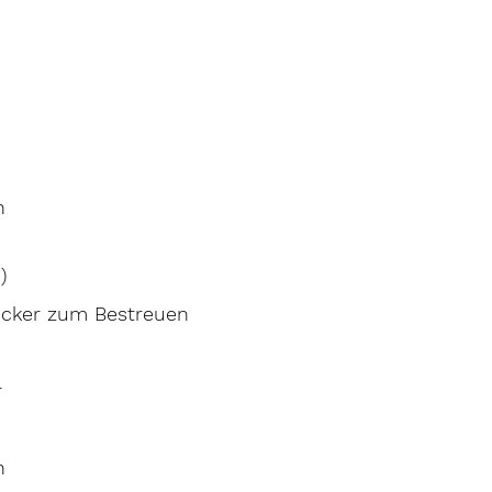
n
)
ucker zum Bestreuen
r
n