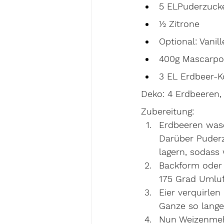
5 ELPuderzuck
½ Zitrone
Optional: Vanil
400g Mascarp
3 EL Erdbeer-K
Deko: 4 Erdbeeren, 
Zubereitung:
Erdbeeren wasc
Darüber Puderz
lagern, sodass
Backform oder 
175 Grad Umluf
Eier 
verquirlen
Ganze so lange 
Nun Weizenmehl