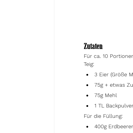
Zutaten   
Für ca. 10 Portione
Teig:
3 Eier (Größe M
75g + etwas Z
75g Mehl
1 TL Backpulve
Für die Füllung:
400g Erdbeere