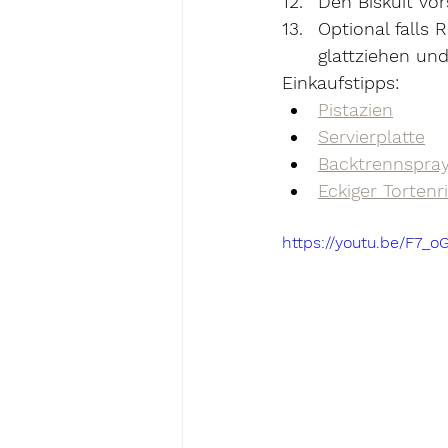
Den Biskuit vor
Optional falls 
glattziehen un
Einkaufstipps: 
Pistazien
Servierplatte
Backtrennspra
Eckiger Tortenr
https://youtu.be/F7_o