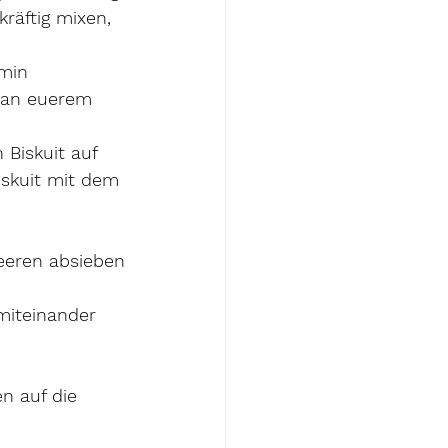
räftig mixen, 
min 
 an euerem 
Biskuit auf 
iskuit mit dem 
eeren absieben
 
miteinander 
n auf die 