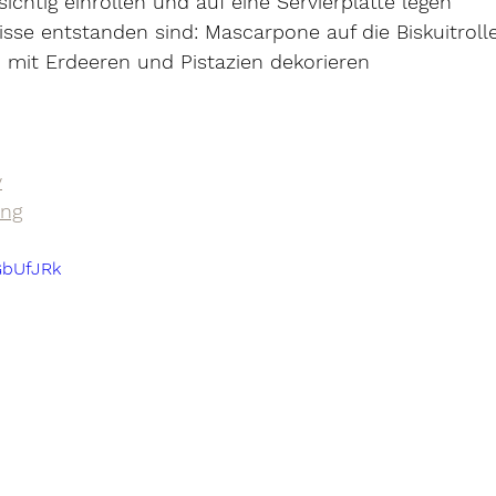
sichtig einrollen und auf eine Servierplatte legen
Risse entstanden sind: Mascarpone auf die Biskuitrolle
d mit Erdeeren und Pistazien dekorieren
y
ing
GbUfJRk