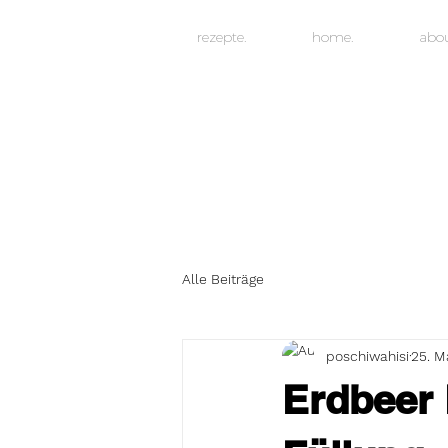
rezepte.
home.
abo
Alle Beiträge
poschiwahisi
25. M
Erdbeer 