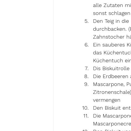
alle Zutaten mi
sonst schlagen w
Den Teig in di
durchbacken. (
Zahnstocher hä
Ein sauberes K
das Küchentuch
Küchentuch ein
Dis Biskuitroll
Die Erdbeeren 
Mascarpone, Pud
Zitronenschale
vermengen
Den Biskuit en
Die 
Mascarpon
Mascarponecre